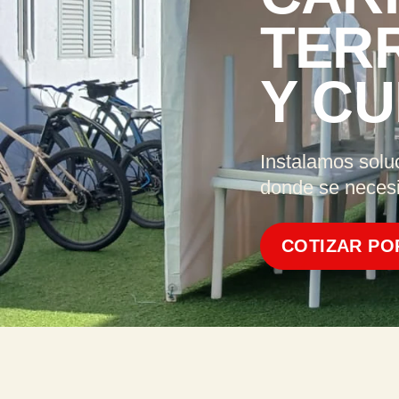
TER
Y CU
Instalamos solu
donde se necesi
COTIZAR PO