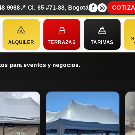
48 9968
📍 Cl. 65 #71-88, Bogotá
f
◎
COTIZ
S
ALQUILER
TERRAZAS
TARIMAS
tos para eventos y negocios.