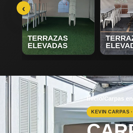
‹
TERRAZAS
TERRA
ELEVADAS
ELEVA
Inicio
/
Carpas en
KEVIN CARPAS 
CAR