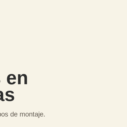
s en
as
pos de montaje.