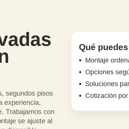
evadas
Qué puedes 
n
Montaje ordena
Opciones segú
Soluciones pa
s, segundos pisos
Cotización po
 experiencia,
je. Trabajamos con
ntaje se ajuste al