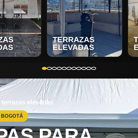
ZAS
TERRAZAS
DAS
ELEVADAS
 terrazas elevadas
· BOGOTÁ
PAS PARA