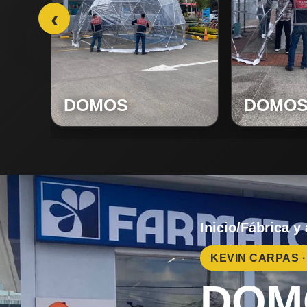
‹
DOMOS
DOMO
Inicio
/
Fábrica y
KEVIN CARPAS 
DOM