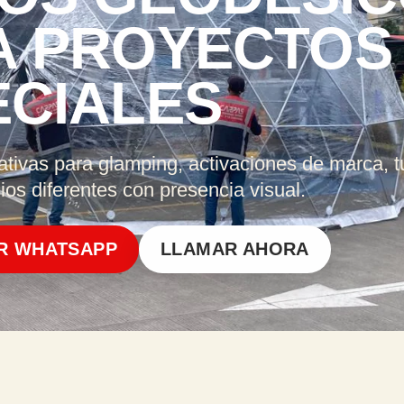
A PROYECTOS
ECIALES
ativas para glamping, activaciones de marca, t
os diferentes con presencia visual.
R WHATSAPP
LLAMAR AHORA