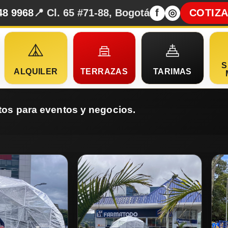
48 9968
📍 Cl. 65 #71-88, Bogotá
f
◎
COTIZ
S
ALQUILER
TERRAZAS
TARIMAS
tos para eventos y negocios.