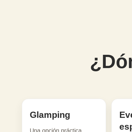
¿Dón
Glamping
Ev
es
Una opción práctica