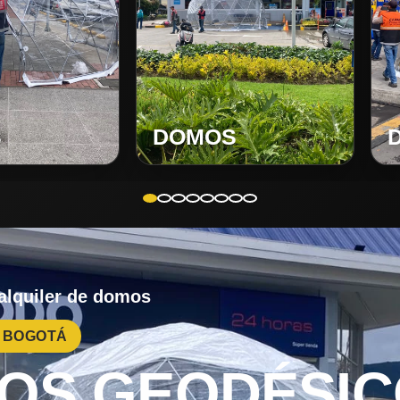
S
DOMOS
 alquiler de domos
· BOGOTÁ
OS GEODÉSIC