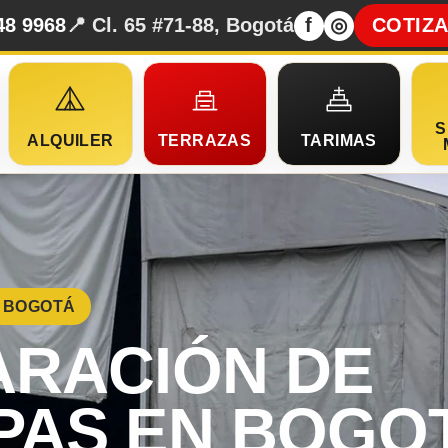
48 9968
📍 Cl. 65 #71-88, Bogotá
f
◎
COTIZ
S
ALQUILER
TERRAZAS
TARIMAS
· BOGOTÁ
ARACIÓN DE
PAS EN BOGO