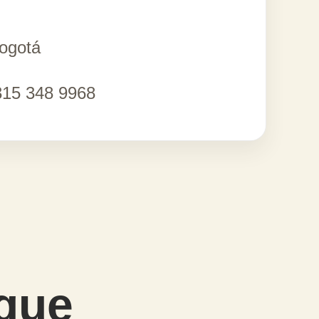
Bogotá
15 348 9968
 que