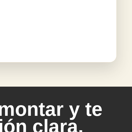
montar y te
ón clara.