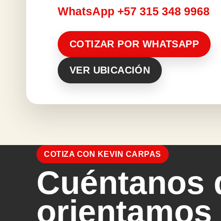
WhatsApp +57 315 348 9968
COTIZAR POR WHATSAPP
VER UBICACIÓN
COTIZA CON KEVIN CARPAS
Cuéntanos q
orientamos 