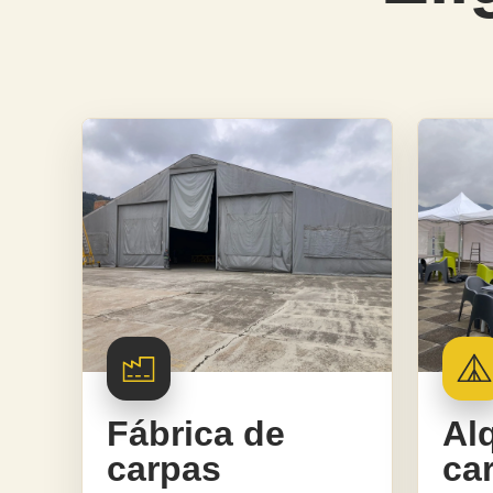
Fábrica de
Alq
carpas
ca