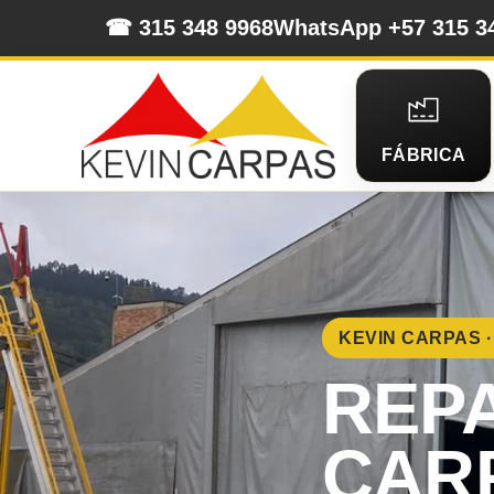
☎ 315 348 9968
WhatsApp +57 315 3
FÁBRICA
KEVIN CARPAS 
REP
CAR