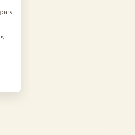
para
s.